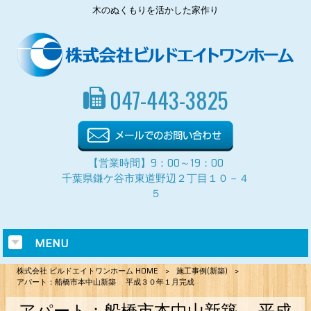
木のぬくもりを活かした家作り
047-443-3825
【営業時間】9：00～19：00
千葉県鎌ケ谷市東道野辺２丁目１０－４
５
MENU
株式会社 ビルドエイトワンホーム HOME
>
施工事例(新築)
>
アパート：船橋市本中山新築 平成３０年１月完成